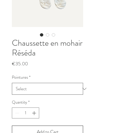
Chaussette en mohair
Réséda
Price
€35.00
Pointures
*
Quantity
*
Add to Cart