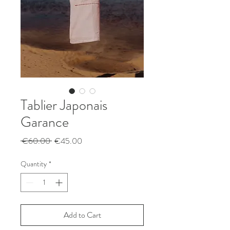
Tablier Japonais
Garance
Regular
Sale
 €60.00 
€45.00
Price
Price
Quantity
*
Add to Cart