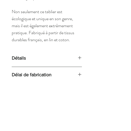
Non seulement ce tablier est
écologique et unique en son genre,
mais il est également extrêmement
pratique. Fabriqué à partir de tissus
durables français, en lin et coton.
Détails
Plante tinctoriale: Garance
Délai de fabrication
Matière: Lin & Coton
Dimension: 72X76 cm
ll est important de noter que nos tabliers
Lavage en machine à 30°C
sont fabriqués à la commande. Cette
démarche nous permet de préparer les
bains de teintures en fonction des tailles
spécifiques commandées, garantissant ainsi
la plus grande précision dans le processus
de fabrication. Votre commande contribue
non seulement à l’authenticité de votre