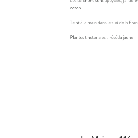
Les torchons sont upcyclés, j'ai don
coton.
Teint à la main dans le sud de la Fra
Plantes tinctoriales : réséda jaune