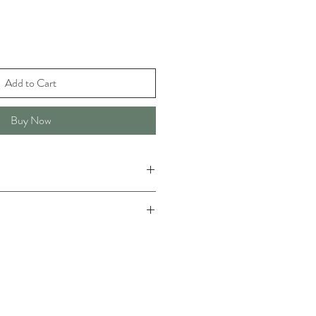
Add to Cart
Buy Now
0°C
r que nos torchons sont fabriqués à la
he nous permet de préparer les bains
 des tailles spécifiques commandées,
s grande précision dans le processus de
mande contribue non seulement à
produit, mais aussi à notre engagement