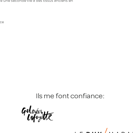
né une seconde vie à des tissus anciens en
envers une production r
nce
Ils me font confiance: