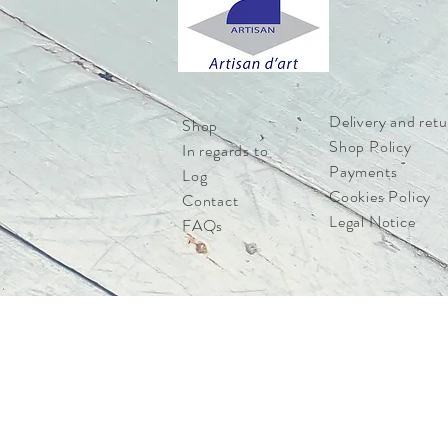
Delivery and retu
Shop
Shop Policy
In regards to
Payments
Log
Cookies Policy
Contact
Legal Notice
FAQs