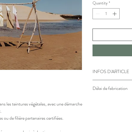
Quantity
*
INFOS D'ARTICLE
Matière : Coton
Délai de fabrication
Dimension: 45x70 cm
Lavage en machine à 3
ll est important de note
 dans les teintures végétales, avec une démarche
commande. Cette démarc
t.
de teintures en fonction
es ou de filière partenaires certifiées.
garantissant ainsi la plu
fabrication. Votre com
l’authenticité de votre 