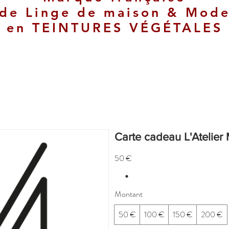
de
Linge de maison & Mod
en
TEINTURES VÉGÉTALES
Carte cadeau L'Ateli
50 €
Montant
50 €
100 €
150 €
200 €