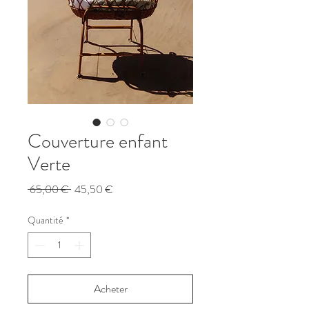
Couverture enfant
Verte
Prix
Prix
 65,00 € 
45,50 €
original
promotionnel
Quantité
*
Acheter