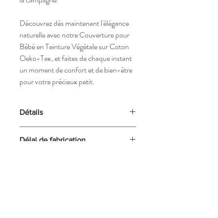
Découvrez dès maintenant l'élégance
naturelle avec notre Couverture pour
Bébé en Teinture Végétale sur Coton
Oeko-Tex, et faites de chaque instant
un moment de confort et de bien-être
pour votre précieux petit.
Détails
Matière: Double gaze de Coton
Délai de fabrication
matelassée et coton brodée OEKO-TEX
Plante tinctoriale réséda
ll est important de noter que nos
Dimension 72X65 cm
créations sont fabriquées à la
commande.
Ils me font confiance:
Cette démarche nous permet de
La Maison 116
préparer les bains de teintures en