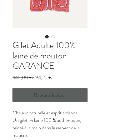
Gilet Adulte 100%
laine de mouton
GARANCE
Prix
Prix
 145,00 € 
94,25 €
original
promotionnel
Rupture de stock
Chaleur naturelle et esprit artisanal.
Un gilet en laine 100 % authentique,
teinté à la main dans le respect de la
matière.