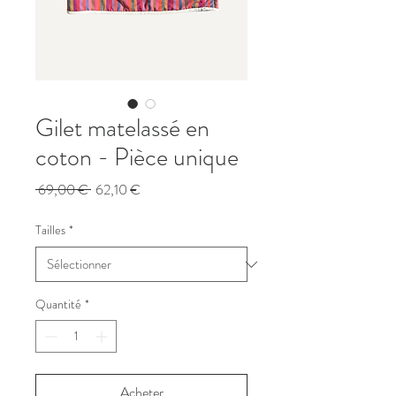
Gilet matelassé en
coton - Pièce unique
Prix
Prix
 69,00 € 
62,10 €
original
promotionnel
Tailles
*
Quantité
*
Acheter