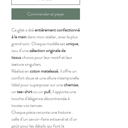
Commander et payer
Ce gilet a été
entièrement confectionné
à la main
dans mon atelier, avec le plus
grand soin. Chaque modèle est
unique
,
issu d’une
sélection originale de
tissus
choisis pour leur motif et leur
texture singuliers.
Réalisé en
coton matelassé
, il offre un
confort doux et une allure intemporelle.
Idéal pour superposer sur une
chemise
,
un
tee-shirt
ou un
pull
, il apporte une
touche d’élégance décontractée à
toutes vos tenues.
Chaque pièce raconte une histoire :
celle d’un savoir-faire artisanal et d’un
goût pour les détails qui font la