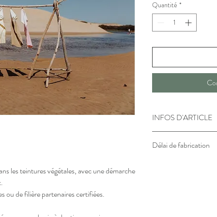
Quantité
*
Co
INFOS D'ARTICLE
Matière : Coton
Délai de fabrication
Dimension: 45x70 cm
Lavage en machine à 3
ll est important de note
 dans les teintures végétales, avec une démarche
commande. Cette démarc
t.
de teintures en fonction
es ou de filière partenaires certifiées.
garantissant ainsi la plu
fabrication. Votre com
l’authenticité de votre 