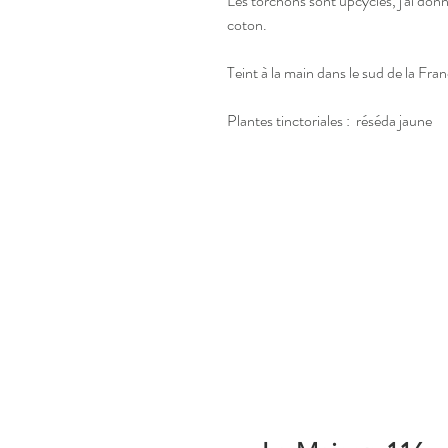
Les torchons sont upcyclés, j'ai don
coton.
Teint à la main dans le sud de la Fra
Plantes tinctoriales : réséda jaune