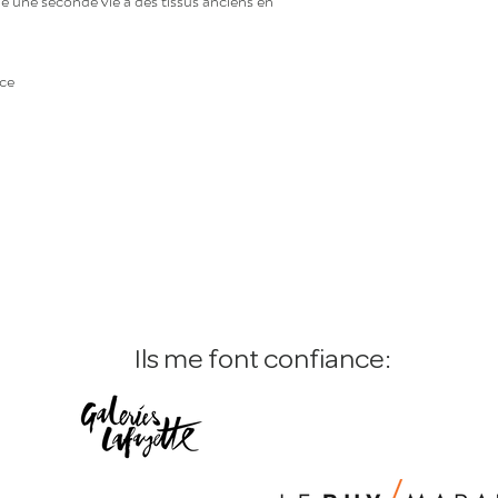
né une seconde vie à des tissus anciens en
envers une production r
nce
Ils me font confiance: